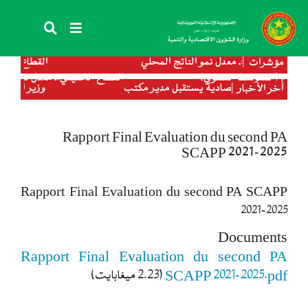
تجاوز
إلى
المحتوى
الرئيسي
 الحقيقي:ـ معدل نمو الناتج المحلي
القطاع الحقيقي: 
مؤشرات
مؤشرات
يقي: التضخم (المتوسط السنوي)
القطاع الحقيقي:ـ معدل نم
الاجمالي بالأسعار الثابتة (سنة 2022) 5.3%،
(سنة 2022، 8,3%) (سنة 2023، 10%)
الشؤون الاقتصادية يستقبل مدير مكتب
وزير الاقتصاد يوق
آخر الأخبار
) 4.3%
 الأغذية العالمي
الروسي لتعزيز ال
(توقعات 2023) 4.3%
Rapport Final Evaluation du second PA
SCAPP 2021-2025
Rapport Final Evaluation du second PA SCAPP
2021-2025
Documents
Rapport Final Evaluation du second PA
SCAPP 2021-2025.pdf
(2.23 ميغابايت)