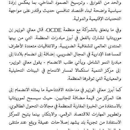
والحد من الفوارق ، وترسيخ الصمود المناخي، بما يعكس إرادة
سياسية واضحة لبناء اقتصاد تنافسي حديث وقادر على مواجهة
التحديات الإقليمية والدولية.
وفي ما يتعلق بالشراكة مع منظمة OCDE، قال معالي الوزير إن
موريتانيا تشارك بالفعل في أبرز مبادرات المنظمة، التي من بينها
المنتدى العالمي للشفافية الضريبية، والاتفاقيات متعددة الأطراف
للمساعدة الإدارية في المجال الضريبي، إضافة إلى انضمام بلادنا إلى
مبادرة النمو الشامل. ويأتي طلب الانضمام - يقول معالي الوزير-
إلى مركز التنمية استكمالا لمسار الاندماج في البيئات التحليلية
والمعيارية التي توفرها المنظمة.
كما أبرز معالي الوزير في مداخلته الافتتاحية ما يمثله الانضمام إلى
هذا المركز من قيمة مضافة للجانبين، حيث سيسمح لموريتانيا
بالاستفادة من الخبرة المقارنة للمنظمة في مجالات التحول الطاقوي،
وتطوير المهارات للاقتصاد الرقمي، والابتكار، بينما يتيح للمركز
الاستفادة من تجربة بلد يشهد إصلاحات عميقة ويقع عند ملتقى