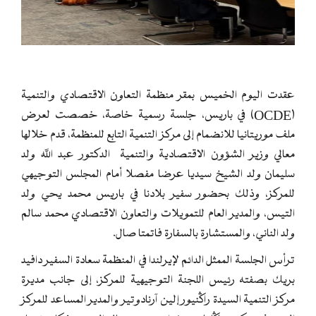
عقدت اليوم الخميس بمقر منظمة التعاون الاقتصادي والتنمية
(OCDE) في باريس، جلسة رسمية خاصة، خصصت لعرض
ملف موريتانيا للانضمام إلى مركز التنمية التابع للمنظمة، قدم خلالها
معالي وزير الشؤون الاقتصادية والتنمية الدكتور عبد الله ولد
سليمان ولد الشيخ سيديا عرضا مفصلا أمام المجلس التوجيهي
للمركز، وذلك بحضور سفير بلادنا في باريس محمد يحي ولد
التيس، والمدير العام للتمويلات والتعاون الاقتصادي محمد سالم
ولد الناني، والمستشارة بالسفارة فاتمتا صال.
ترأس الجلسة الممثل الدائم لإيرلندا في المنظمة سعادة السفير دافيد
بريك بصفته رئيس اللجنة التوجيهية للمركز، إلى جانب مديرة
مركز التنمية السيدة راگنيور إلين آرنادوتير والمدير المساعد للمركز