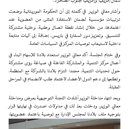
شمال إفريقيا وإفريقيا جنوب الصحراء .
وأشار معالي الوزير في كلمته إلى أن الحكومة الموريتانية وضعت
ترتيبات مؤسسية لضمان الاستفادة المثلى من العضوية عند
اعتمادها، من خلال إنشاء نقطة اتصال وطنية، وخلية مشتركة
للتنسيق، وتعزيز دور السفارة في باريس، إضافة إلى آليات متابعة
داخلية لاستيعاب توصيات المركز في السياسات العامة.
وفي ختام الجلسة، أكد معالي الوزير استعداد بلادنا للإسهام البناء في
أعمال مركز التنمية، والمشاركة الفاعلة في صياغة رؤى مشتركة
حول تحديات التنمية، مجددا التزام بلادنا بالشراكة مع المنظمة،
وتطلعها إلى دعم الدول الأعضاء لاعتماد طلب الانضمام في المراحل
المقبلة.
وبعد انتهاء مداخلة الوزير أشادت اللجنة التوجيهية بعرض ومداخلة
معالي الوزير، ودخلت بعذ لك في مداولات اصدرت في نهايتها قرار
بتوجيه ملف بلادنا لمجلس الإدارة مع توصية باعتماد عضويتها.