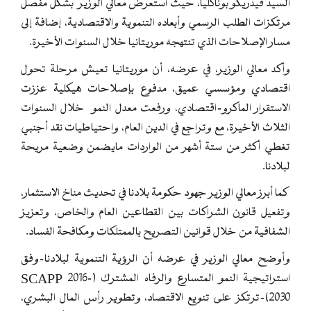
السيد فيدريكو بوناگليا، حيث استعرض معالي الوزير بشكل مفصل
مرتكزات الطلب الرسمي وأبعاده التنموية والاقتصادية، إضافة إلى
مسار الإصلاحات الذي تنتهجه موريتانيا خلال السنوات الأخيرة.
وأكد معالي الوزير، في عرضه، أن موريتانيا تعيش مرحلة تحول
اقتصادي ومؤسسي عميق، مدفوع بإصلاحات هيكلية عززت
الاستقرار الماكرو-اقتصادي، ورفعت معدل النمو خلال السنوات
الثلاث الأخيرة، مع وتراجع في الدين العام، واحتياطيات نقد أجنبي
تغطي أكثر من ستة أشهر من الواردات مايضمن وضعية مريحة
لبلادنا.
كما أبرز معالي الوزير جهود حكومة بلادنا في تحديث مناخ الاستثمار،
وتفعيل قانون الشراكات بين القطاعين العام والخاص، وتعزيز
الشفافية من خلال قوانين التصريح بالممتلكات ومكافحة الفساد.
وأوضح معالي الوزير في عرضه أن الرؤية التنموية لبلادنا—وفق
استراتيجية النمو المتسارع والرفاه المشترك (SCAPP 2016–
2030)—ترتكز على تنويع الاقتصاد، وتطوير رأس المال البشري،