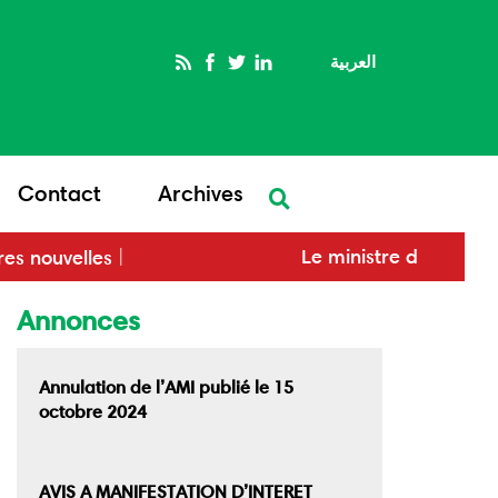
العربية
Rechercher
Contact
Archives
nistre de l’Économie signe
Le mini
res nouvelles
émorandum d'entente
économi
son homologue russe pour
pays d
Annonces
rcer la coopération
omique
Annulation de l’AMI publié le 15
octobre 2024
AVIS A MANIFESTATION D’INTERET