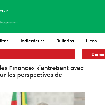
lités
Indicateurs
Bulletins
Liens
Le mi
Derniè
un m
avec 
des Finances s’entretient avec
renfo
r les perspectives de
écon