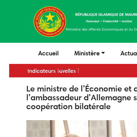
Aller
au
contenu
principal
main
Accueil
Ministère
Actua
menu
Dernières nouvelles
Indicateurs
Le ministre de l’Économie et 
l’ambassadeur d’Allemagne su
coopération bilatérale