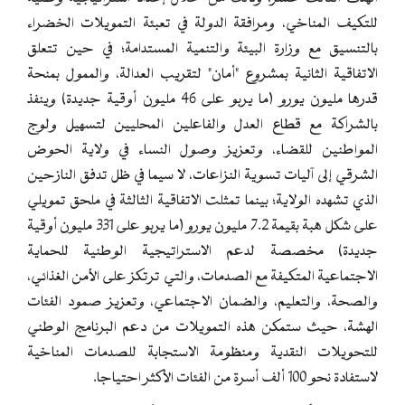
للتكيف المناخي، ومرافقة الدولة في تعبئة التمويلات الخضراء
بالتنسيق مع وزارة البيئة والتنمية المستدامة؛ في حين تتعلق
الاتفاقية الثانية بمشروع "أمان" لتقريب العدالة، والممول بمنحة
قدرها مليون يورو (ما يربو على 46 مليون أوقية جديدة) وينفذ
بالشراكة مع قطاع العدل والفاعلين المحليين لتسهيل ولوج
المواطنين للقضاء، وتعزيز وصول النساء في ولاية الحوض
الشرقي إلى آليات تسوية النزاعات، لا سيما في ظل تدفق النازحين
الذي تشهده الولاية؛ بينما تمثلت الاتفاقية الثالثة في ملحق تمويلي
على شكل هبة بقيمة 7.2 مليون يورو (ما يربو على 331 مليون أوقية
جديدة) مخصصة لدعم الاستراتيجية الوطنية للحماية
الاجتماعية المتكيفة مع الصدمات، والتي ترتكز على الأمن الغذائي،
والصحة، والتعليم، والضمان الاجتماعي، وتعزيز صمود الفئات
الهشة، حيث ستمكن هذه التمويلات من دعم البرنامج الوطني
للتحويلات النقدية ومنظومة الاستجابة للصدمات المناخية
لاستفادة نحو 100 ألف أسرة من الفئات الأكثر احتياجا.