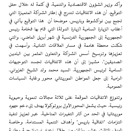
وأكد وزير الشؤون الاقتصادية والتنمية، في كلمة له خلال حفل
التوقيع، أن هذه الاتفاقيات تندرج في إطار الشراكة المتميزة التي
تجمع بين نواكشوط وباريس، موضحا أن هذا التوقيع يأتي في
أعقاب الزيارة السامية (زيارة الدولة) التي قام بها فخامة رئيس
الجمهورية إلى الجمهورية الفرنسية في شهر أبريل الماضي، والتي
شكلت محطة هاممة في مسار العلاقات الثنائية، وأسهمت في
تعزيزها وترسيخ أسس الشراكة والتعاون المثمر بين البلدين
الصديقين"، مشيرا إلى أن هذه الاتفاقيات تجسد التوجيهات
السامية لرئيس الجمهورية، السيد محمد ولد الشيخ الغزواني،
الرامية إلى جعل المواطن الموريتاني محور وغاية السياسات
العمومية.
وتتوزع الاتفاقيات الموقعة على ثلاثة مجالات تنموية وحيوية
رئيسية، حيث يشمل المحور الأول بروتوكولا يهدف إلى دعم جهود
موريتانيا في الحد من آثار التغيرات المناخية، عبر تعزيز تنفيذ
التزامات "اتفاقية باريس" وأهداف التنمية المستدامة، وخاصة
الهدف الثالث عشر، وذلك من خلال إعداد استراتيجية وطنية