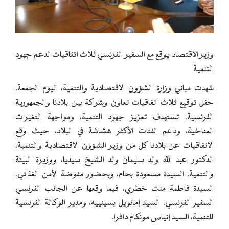
وزير الاقتصاد يوقع مع السفير الفرنسي ثلاث اتفاقيات لدعم جهود
التنمية
شهدت مباني وزارة الشؤون الاقتصادية والتنمية، اليوم الجمعة،
حفل توقيع ثلاث اتفاقيات تعاون وشراكة بين بلادنا والجمهورية
الفرنسية، تستهدف تعزيز جهود التنمية، ومواجهة التغيرات
المناخية، ودعم الفئات الأكثر هشاشة في البلاد، حيث وقع
الاتفاقيات عن بلادنا كل من وزير الشؤون الاقتصادية والتنمية،
الدكتور عبد الله ولد سليمان ولد الشيخ سيديا، ووزيرة البيئة
والتنمية، السيدة مسعودة بحام، وبحضور مفوضة الأمن الغذائي،
السيدة فاطمة منت خطري، فيما وقعها عن الجانب الفرنسي
السفير الفرنسي، السيد إمانويل بسينييه، ومدير الوكالة الفرنسية
للتنمية، السيد إنياس مونكام دافرا.