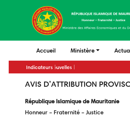
Aller
au
contenu
principal
main
Accueil
Ministère
Actua
menu
Dernières nouvelles
Indicateurs
AVIS D’ATTRIBUTION PROVIS
République Islamique de Mauritanie
Honneur – Fraternité – Justice