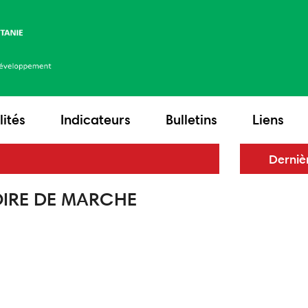
lités
Indicateurs
Bulletins
Liens
Le minis
Derniè
un mémo
avec son
OIRE DE MARCHE
renforce
économ