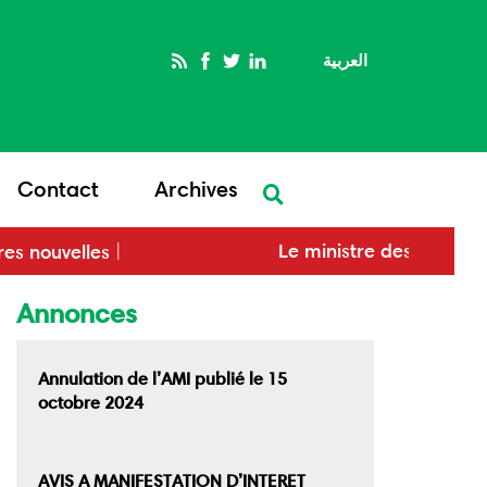
العربية
Rechercher
Contact
Archives
tre de l’Économie signe
Le ministr
res nouvelles
randum d'entente
économique
 homologue russe pour
pays du P
Annonces
r la coopération
ique
Annulation de l’AMI publié le 15
octobre 2024
AVIS A MANIFESTATION D’INTERET