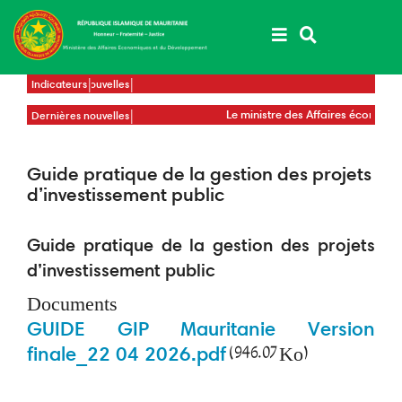
Aller
au
contenu
principal
Dernières nouvelles
Indicateurs
’Économie signe un
Le ministre des Affaires écon
Dernières nouvelles
ntente avec son homologue
directeur pays du PAM
rcer la coopération
Guide pratique de la gestion des projets
d’investissement public
Guide pratique de la gestion des projets
d’investissement public
Documents
GUIDE GIP Mauritanie Version
finale_22 04 2026.pdf
(946.07 Ko)