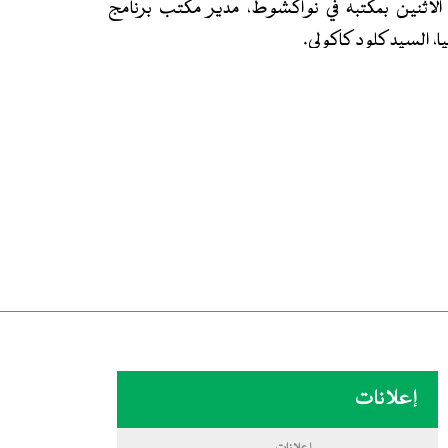
الاثنين بمكتبه في نواكشوط، مدير مكتب برنامج
يا، السيد كلود كاكولي.
ت التعاون بين بلادنت وهذه المنظمة الأممية، وسبل
 في المجالات المتعلقة بالأمن الغذائي، ودعم
وتعزيز الصمود لدى الفئات الأكثر هشاشة.
 مواءمة برامج المنظمة مع الأولويات الوطنية
النمو المتسارع والرفاه المشترك، وآفاق تعزيز
 التنمية المستدامة والمناخ.
م للسياسات واستراتيجيات التنمية بوزارة الشؤون
يد شيخنا ولد الشيخ أحمد ولد بداد، إضافة إلى عدد
امج الغذاء العالمي.
إعلانات